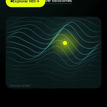
ver soluciones
Explorar HDI
"¿Y si me equivoco?"
"No sé qué decidir…"
"Necesito claridad."
"Creo que ya lo entendí."